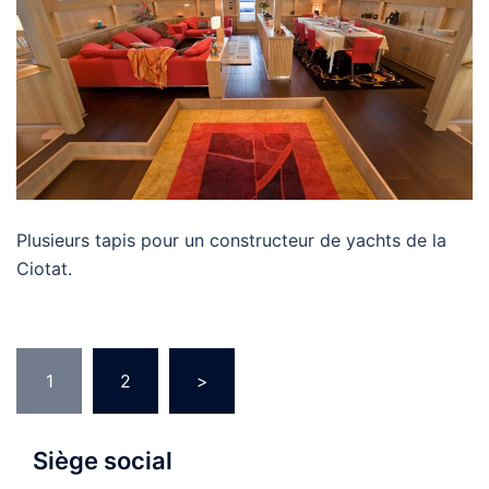
Plusieurs tapis pour un constructeur de yachts de la
Ciotat.
Navigation
1
2
>
des
articles
Siège social