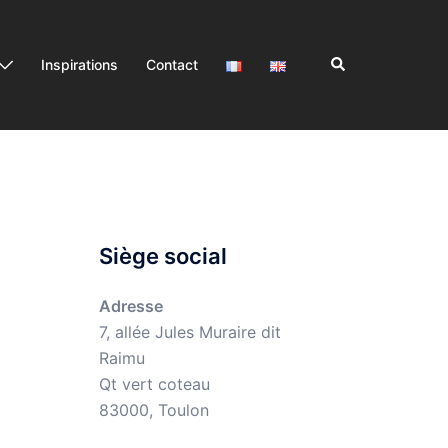
Rechercher
Inspirations
Contact
Siège social
Adresse
7, allée Jules Muraire dit
Raimu
Qt vert coteau
83000, Toulon