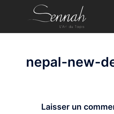
Aller
au
contenu
nepal-new-d
Laisser un commen