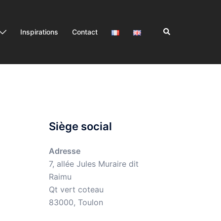
Rechercher
Inspirations
Contact
Siège social
Adresse
7, allée Jules Muraire dit
Raimu
Qt vert coteau
83000, Toulon